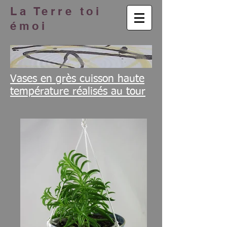
La Terre toi
émoi
Vases en grès cuisson haute
température réalisés au tour